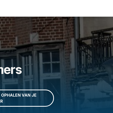
nt
Praktisch
Média
Vrijwilliger
Veelgestelde vragen
C
mers
T OPHALEN VAN JE
R