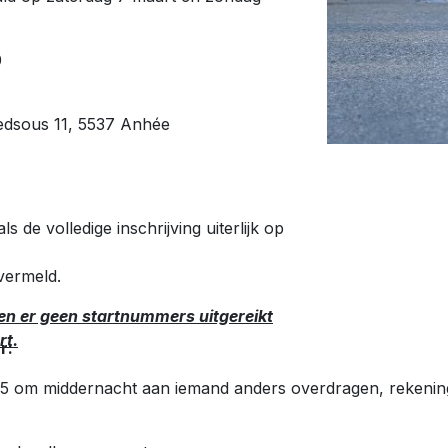
0
edsous 11, 5537 Anhée
de volledige inschrijving uiterlijk op
vermeld.
n er geen startnummers uitgereikt
rt.
r:
5 om middernacht aan iemand anders overdragen, rekenin