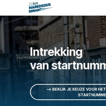
Overslaan naar inhoud
Home
Verkooppu
Intrekking
van startnum
--> BEKIJK JE KEUZE VOOR HE
STARTNUMME