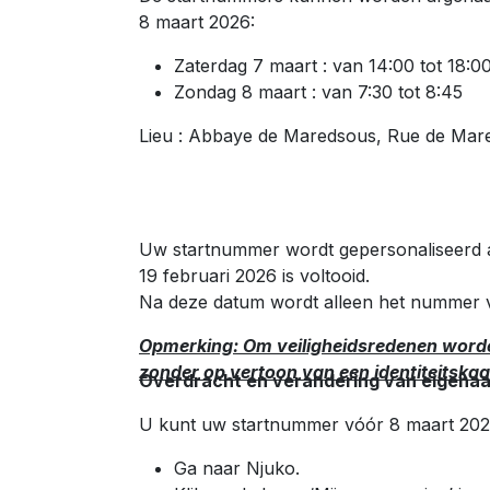
8 maart 2026:
Zaterdag 7 maart : van 14:00 tot 18:0
Zondag 8 maart : van 7:30 tot 8:45
Lieu : Abbaye de Maredsous, Rue de Mar
Uw startnummer wordt gepersonaliseerd als 
19 februari 2026 is voltooid.
Na deze datum wordt alleen het nummer 
Opmerking: Om veiligheidsredenen worde
zonder op vertoon van een identiteitskaa
Overdracht en verandering van eigenaa
U kunt uw startnummer vóór 8 maart 202
Ga naar Njuko.